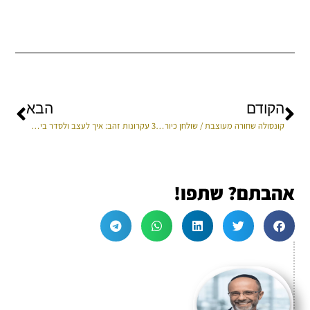
הקודם
הבא
קונסולה שחורה מעוצבת / שולחן כיור יוקרתי בעבודת אומן
3 עקרונות זהב: איך לעצב ולסדר בית שיראה כאילו יצא ממגזין יוקרתי (ויחזיק מעמד)
אהבתם? שתפו!