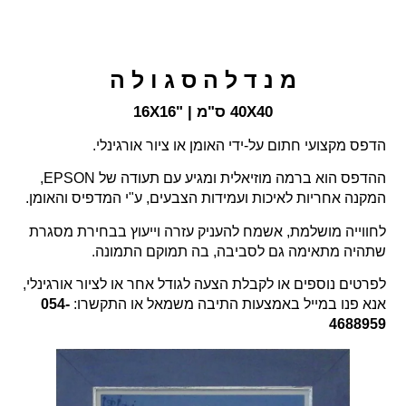
מ נ ד ל ה ס ג ו ל ה
40X40 ס"מ | "16X16
הדפס מקצועי חתום על-ידי האומן או ציור אורגינלי.
ההדפס הוא ברמה מוזיאלית ומגיע עם תעודה של EPSON,
המקנה אחריות לאיכות ועמידות הצבעים, ע"י המדפיס והאומן.
לחווייה מושלמת, אשמח להעניק עזרה וייעוץ בבחירת מסגרת
שתהיה מתאימה גם לסביבה, בה תמוקם התמונה.
לפרטים נוספים או לקבלת הצעה לגודל אחר או לציור אורגינלי,
אנא פנו במייל באמצעות התיבה משמאל או התקשרו:
054-
4688959