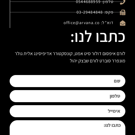
טלפון: 0544688959
פקס: 03-29484848
דוא"ל: office@arvana.co
כתבו לנו:
לורם איפסום דולור סיט אמט, קונסקטורר אדיפיסינג אלית גולר
מונפרר סוברט לורם שבצק יהול