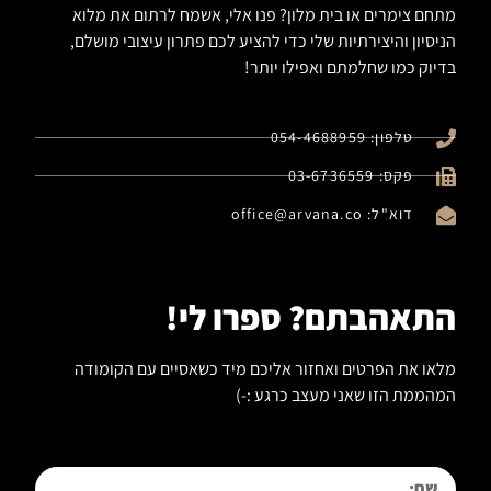
מתחם צימרים או בית מלון? פנו אלי, אשמח לרתום את מלוא
הניסיון והיצירתיות שלי כדי להציע לכם פתרון עיצובי מושלם,
בדיוק כמו שחלמתם ואפילו יותר!
טלפון: 054-4688959
פקס: 03-6736559
דוא"ל: office@arvana.co
התאהבתם? ספרו לי!
מלאו את הפרטים ואחזור אליכם מיד כשאסיים עם הקומודה
המהממת הזו שאני מעצב כרגע :-)
שם