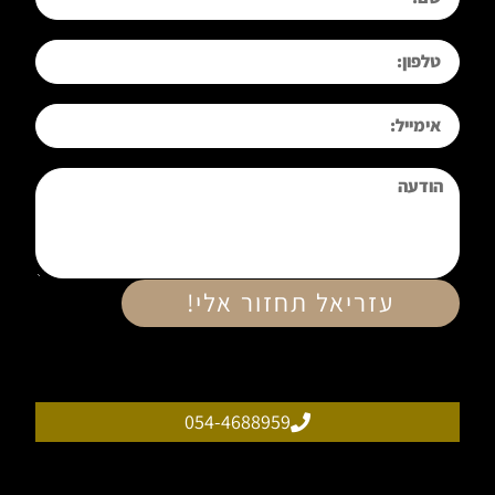
טלפון
אימייל
הודעה
עזריאל תחזור אלי!
054-4688959